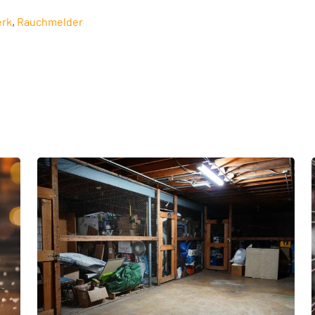
erk
,
Rauchmelder