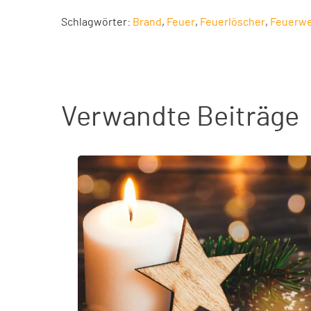
Schlagwörter:
Brand
,
Feuer
,
Feuerlöscher
,
Feuerw
Verwandte Beiträge