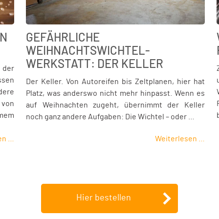
EN
GEFÄHRLICHE
WEIHNACHTSWICHTEL-
WERKSTATT: DER KELLER
 der
ssen
Der Keller. Von Autoreifen bis Zeltplanen, hier hat
dere
Platz, was anderswo nicht mehr hinpasst. Wenn es
 von
auf Weihnachten zugeht, übernimmt der Keller
amem
noch ganz andere Aufgaben: Die Wichtel – oder …
en …
Weiterlesen …
Hier bestellen